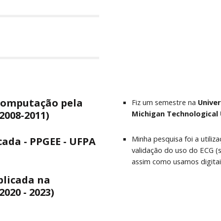
omputação pela 
Fiz um semestre na 
Univer
2008-2011)
Michigan Technological U
Minha pesquisa foi a utiliz
da - PPGEE - UFPA 
validação do uso do ECG (si
assim como usamos digitais
icada na 
020 - 2023)