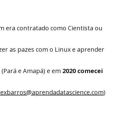
m era contratado como Cientista ou 
azer as pazes com o Linux e aprender 
 (Pará e Amapá) e em 
2020 comecei 
lexbarros@aprendadatascience.com
) 