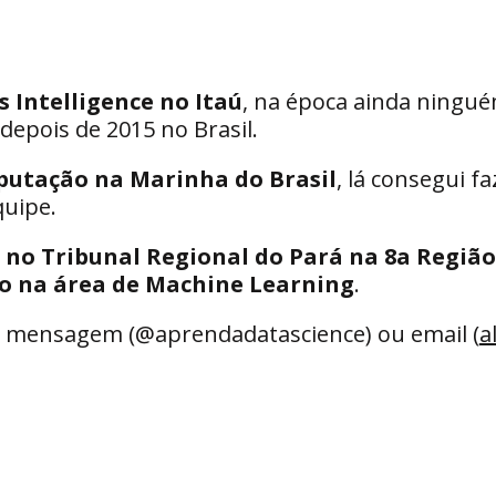
s Intelligence no Itaú
, na época ainda ningué
epois de 2015 no Brasil. 
putação na Marinha do Brasil
, lá consegui f
quipe.
o no Tribunal Regional do Pará na 8a Região
o na área de Machine Learning
.
a mensagem (@aprendadatascience) ou email (
a