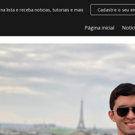
na lista e receba noticias, tutoriais e mais
Cadastre o seu em
ip to main content
Skip to navigat
Página inicial
Notíc